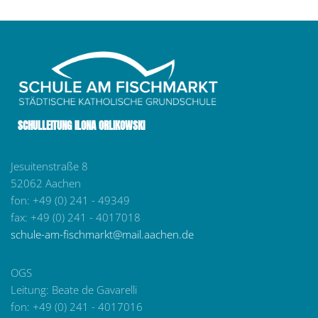
SCHULLEITUNG ILONA ORLIKOWSKI
Jesuitenstraße 8
52062 Aachen
fon: +49 (0) 241 - 49349
fax: +49 (0) 241 - 4017018
schule-am-fischmarkt@mail.aachen.de
OGS
Leitung: Beate de Gavarelli
fon: +49 (0) 241 - 4017016