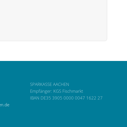
SPARKASSE AACHEN
Empfänger: KGS Fischmarkt
IBAN DE35 3905 0000 0047 1622 27
en.de