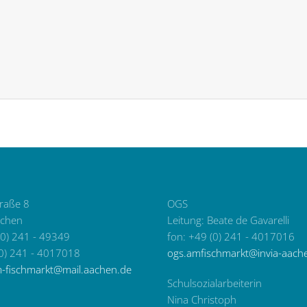
traße 8
OGS
chen
Leitung: Beate de Gavarelli
(0) 241 - 49349
fon: +49 (0) 241 - 4017016
(0) 241 - 4017018
ogs.amfischmarkt@invia-aach
m-fischmarkt@mail.aachen.de
Schulsozialarbeiterin
Nina Christoph