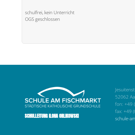
schulfrei, kein Unterricht
OGS geschlossen
Jesuitens
52062 Aa
fon: +49 
fax: +49 
SCHULLEITUNG ILONA ORLIKOWSKI
schule-a